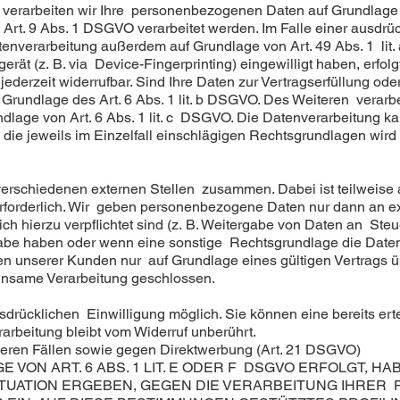
, verarbeiten wir Ihre personenbezogenen Daten auf Grundlage v
Art. 9 Abs. 1 DSGVO verarbeitet werden. Im Falle einer ausdrü
tenverarbeitung außerdem auf Grundlage von Art. 49 Abs. 1 lit
gerät (z. B. via Device-Fingerprinting) eingewilligt haben, erfol
ederzeit widerrufbar. Sind Ihre Daten zur Vertragserfüllung ode
Grundlage des Art. 6 Abs. 1 lit. b DSGVO. Des Weiteren verarbei
rundlage von Art. 6 Abs. 1 lit. c DSGVO. Die Datenverarbeitung 
er die jeweils im Einzelfall einschlägigen Rechtsgrundlagen wir
 verschiedenen externen Stellen zusammen. Dabei ist teilweise
forderlich. Wir geben personenbezogene Daten nur dann an ex
zlich hierzu verpflichtet sind (z. B. Weitergabe von Daten an St
ergabe haben oder wenn eine sonstige Rechtsgrundlage die Date
 unserer Kunden nur auf Grundlage eines gültigen Vertrags übe
insame Verarbeitung geschlossen.
drücklichen Einwilligung möglich. Sie können eine bereits ertei
arbeitung bleibt vom Widerruf unberührt.
eren Fällen sowie gegen Direktwerbung (Art. 21 DSGVO)
ON ART. 6 ABS. 1 LIT. E ODER F DSGVO ERFOLGT, HAB
ITUATION ERGEBEN, GEGEN DIE VERARBEITUNG IHRE