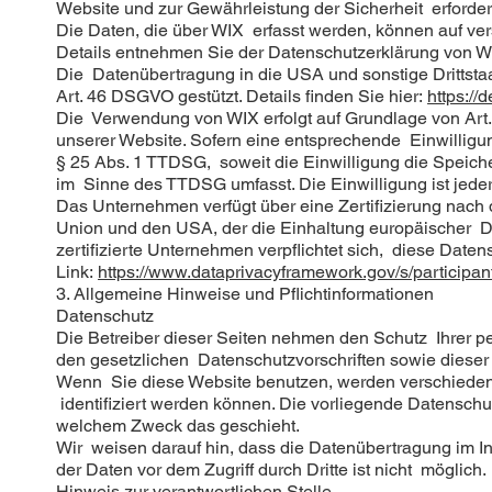
Website und zur Gewährleistung der Sicherheit erforder
Die Daten, die über WIX erfasst werden, können auf ve
Details entnehmen Sie der Datenschutzerklärung von 
Die Datenübertragung in die USA und sonstige Drittsta
Art. 46 DSGVO gestützt. Details finden Sie hier:
https://
Die Verwendung von WIX erfolgt auf Grundlage von Art. 6
unserer Website. Sofern eine entsprechende Einwilligung
§ 25 Abs. 1 TTDSG, soweit die Einwilligung die Speiche
im Sinne des TTDSG umfasst. Die Einwilligung ist jederz
Das Unternehmen verfügt über eine Zertifizierung na
Union und den USA, der die Einhaltung europäischer 
zertifizierte Unternehmen verpflichtet sich, diese Date
Link:
https://www.dataprivacyframework.gov/s/particip
3. Allgemeine Hinweise und Pflicht­informationen
Datenschutz
Die Betreiber dieser Seiten nehmen den Schutz Ihrer p
den gesetzlichen Datenschutzvorschriften sowie dieser
Wenn Sie diese Website benutzen, werden verschiede
identifiziert werden können. Die vorliegende Datenschut
welchem Zweck das geschieht.
Wir weisen darauf hin, dass die Datenübertragung im In
der Daten vor dem Zugriff durch Dritte ist nicht möglich.
Hinweis zur verantwortlichen Stelle