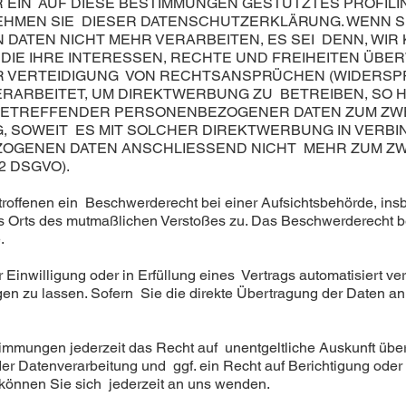
R EIN AUF DIESE BESTIMMUNGEN GESTÜTZTES PROFILI
EHMEN SIE DIESER DATENSCHUTZERKLÄRUNG. WENN S
DATEN NICHT MEHR VERARBEITEN, ES SEI DENN, WI
DIE IHRE INTERESSEN, RECHTE UND FREIHEITEN ÜBE
VERTEIDIGUNG VON RECHTSANSPRÜCHEN (WIDERSPRUC
RBEITET, UM DIREKTWERBUNG ZU BETREIBEN, SO HA
 BETREFFENDER PERSONENBEZOGENER DATEN ZUM Z
NG, SOWEIT ES MIT SOLCHER DIREKTWERBUNG IN VERBI
OGENEN DATEN ANSCHLIESSEND NICHT MEHR ZUM Z
2 DSGVO).
offenen ein Beschwerderecht bei einer Aufsichtsbehörde, insb
des Orts des mutmaßlichen Verstoßes zu. Das Beschwerderecht 
.
Einwilligung oder in Erfüllung eines Vertrags automatisiert vera
 zu lassen. Sofern Sie die direkte Übertragung der Daten an
mmungen jederzeit das Recht auf unentgeltliche Auskunft üb
r Datenverarbeitung und ggf. ein Recht auf Berichtigung oder
önnen Sie sich jederzeit an uns wenden.