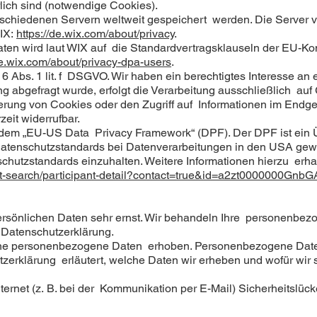
lich sind (notwendige Cookies).
rschiedenen Servern weltweit gespeichert werden. Die Server v
WIX:
https://de.wix.com/about/privacy
.
aten wird laut WIX auf die Standardvertragsklauseln der EU-K
de.wix.com/about/privacy-dpa-users
.
 Abs. 1 lit. f DSGVO. Wir haben ein berechtigtes Interesse an 
 abgefragt wurde, erfolgt die Verarbeitung ausschließlich auf 
rung von Cookies oder den Zugriff auf Informationen im Endgerä
eit widerrufbar.
ch dem „EU-US Data Privacy Framework“ (DPF). Der DPF ist e
Datenschutzstandards bei Datenverarbeitungen in den USA gew
nschutzstandards einzuhalten. Weitere Informationen hierzu erh
ant-search/participant-detail?contact=true&id=a2zt0000000Gnb
ersönlichen Daten sehr ernst. Wir behandeln Ihre personenbez
 Datenschutzerklärung.
ne personenbezogene Daten erhoben. Personenbezogene Daten 
zerklärung erläutert, welche Daten wir erheben und wofür wir s
ternet (z. B. bei der Kommunikation per E-Mail) Sicherheitslü