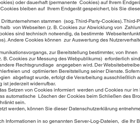
ookies) oder dauerhaft (permanente Cookies) auf Ihrem Endger
ookies bleiben auf Ihrem Endgerät gespeichert, bis Sie diese
 Drittunternehmen stammen (sog. Third-Party-Cookies). Third-
rhalb von Webseiten (z. B. Cookies zur Abwicklung von Zahlun
okies sind technisch notwendig, da bestimmte Webseitenfunkti
deos). Andere Cookies können zur Auswertung des Nutzerverha
nikationsvorgangs, zur Bereitstellung bestimmter, von Ihnen e
z. B. Cookies zur Messung des Webpublikums) erforderlich sin
ne andere Rechtsgrundlage angegeben wird. Der Websitebetreiber
erfreien und optimierten Bereitstellung seiner Dienste. Sofer
n abgefragt wurde, erfolgt die Verarbeitung ausschließlich au
ist jederzeit widerrufbar.
 das Setzen von Cookies informiert werden und Cookies nur im
das automatische Löschen der Cookies beim Schließen des Brow
hränkt sein.
etzt werden, können Sie dieser Datenschutzerklärung entnehm
ch Informationen in so genannten Server-Log-Dateien, die Ihr B