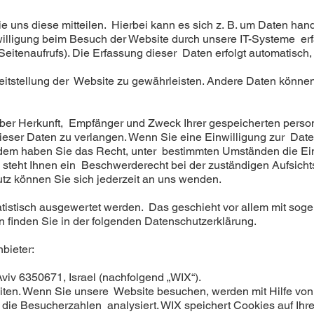
uns diese mitteilen. Hierbei kann es sich z. B. um Daten hande
lligung beim Besuch der Website durch unsere IT-Systeme erfa
 Seitenaufrufs). Die Erfassung dieser Daten erfolgt automatisch,
ereitstellung der Website zu gewährleisten. Andere Daten könne
t über Herkunft, Empfänger und Zweck Ihrer gespeicherten per
eser Daten zu verlangen. Wenn Sie eine Einwilligung zur Daten
ßerdem haben Sie das Recht, unter bestimmten Umständen die Ei
teht Ihnen ein Beschwerderecht bei der zuständigen Aufsicht
z können Sie sich jederzeit an uns wenden.
tatistisch ausgewertet werden. Das geschieht vor allem mit s
 finden Sie in der folgenden Datenschutzerklärung.
bieter:
 Aviv 6350671, Israel (nachfolgend „WIX“).
ten. Wenn Sie unsere Website besuchen, werden mit Hilfe von 
ie Besucherzahlen analysiert. WIX speichert Cookies auf Ihrem