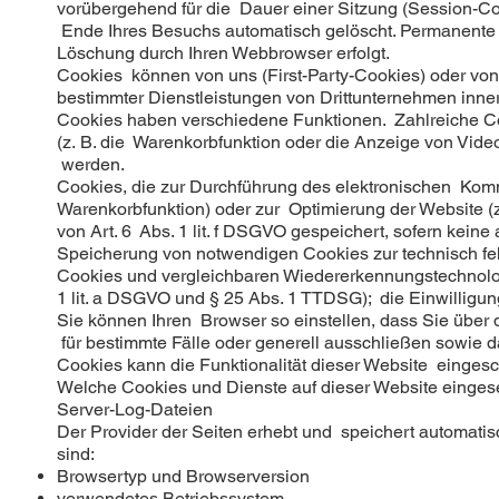
vorübergehend für die Dauer einer Sitzung (Session-C
Ende Ihres Besuchs automatisch gelöscht. Permanente C
Löschung durch Ihren Webbrowser erfolgt.
Cookies können von uns (First-Party-Cookies) oder von
bestimmter Dienstleistungen von Drittunternehmen inne
Cookies haben verschiedene Funktionen. Zahlreiche Co
(z. B. die Warenkorbfunktion oder die Anzeige von Vi
werden.
Cookies, die zur Durchführung des elektronischen Kommu
Warenkorbfunktion) oder zur Optimierung der Website (
von Art. 6 Abs. 1 lit. f DSGVO gespeichert, sofern kei
Speicherung von notwendigen Cookies zur technisch fehl
Cookies und vergleichbaren Wiedererkennungstechnologie
1 lit. a DSGVO und § 25 Abs. 1 TTDSG); die Einwilligung 
Sie können Ihren Browser so einstellen, dass Sie über
für bestimmte Fälle oder generell ausschließen sowie 
Cookies kann die Funktionalität dieser Website eingesc
Welche Cookies und Dienste auf dieser Website einges
Server-Log-Dateien
Der Provider der Seiten erhebt und speichert automatis
sind:
Browsertyp und Browserversion
verwendetes Betriebssystem