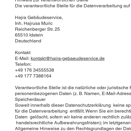
Die verantwortliche Stelle für die Datenverarbeitung auf 
Hajra Gebäudeservice,
Inh. Hajrusa Muric
Reichenberger Str. 25
65510 Idstein
Deutschland
Kontakt
E-Mail:
kontakt@hajra-gebaeudeservice.de
Telefon:
+49 176 34555538
+49 177 7388164
Verantwortliche Stelle ist die natürliche oder juristis
personenbezogenen Daten (z. B. Namen, E-Mail-Adresse
Speicherdauer
Soweit innerhalb dieser Datenschutzerklärung keine s
für die Datenverarbeitung entfällt. Wenn Sie ein berec
Daten gelöscht, sofern wir keine anderen rechtlich zul
handelsrechtliche Aufbewahrungsfristen); im letztgenann
Allgemeine Hinweise zu den Rechtsgrundlagen der Date