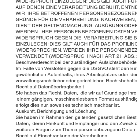
WIDERSPRUCH EINZULEGEN; DIES GILT AUCH FÜ
AUF DENEN EINE VERARBEITUNG BERUHT, ENTN
WIR IHRE BETROFFENEN PERSONENBEZOGENEN 
GRÜNDE FÜR DIE VERARBEITUNG NACHWEISEN, 
DIENT DER GELTENDMACHUNG, AUSÜBUNG ODER 
WERDEN IHRE PERSONENBEZOGENEN DATEN VERA
WIDERSPRUCH GEGEN DIE VERARBEITUNG SIE
EINZULEGEN; DIES GILT AUCH FÜR DAS PROFILI
WIDERSPRECHEN, WERDEN IHRE PERSONENBEZ
VERWENDET (WIDERSPRUCH NACH ART. 21 ABS. 
Beschwerde­recht bei der zuständigen Aufsichts­behörde
Im Falle von Verstößen gegen die DSGVO steht den Betr
gewöhnlichen Aufenthalts, ihres Arbeitsplatzes oder 
verwaltungsrechtlicher oder gerichtlicher Rechtsbehelfe
Recht auf Daten­übertrag­barkeit
Sie haben das Recht, Daten, die wir auf Grundlage Ihrer 
einem gängigen, maschinenlesbaren Format aushändigen
erfolgt dies nur, soweit es technisch machbar ist.
Auskunft, Berichtigung und Löschung
Sie haben im Rahmen der geltenden gesetzlichen Besti
Daten, deren Herkunft und Empfänger und den Zweck de
weiteren Fragen zum Thema personenbezogene Daten k
Recht auf Einschränkung der Verarbeitung